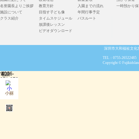
名誉園長よりご挨拶
教育方針
入園までの流れ
一時預かり保
施設について
目指す子ども像
年間行事予定
クラス紹介
タイムスケジュール
バスルート
放課後レッスン
ビデオダウンロード
深圳市大和福祉文化发展有限公
TEL：0755-26522485（月~金 08
Copyright © Fujikids
4006-
電話
971-972
小丽