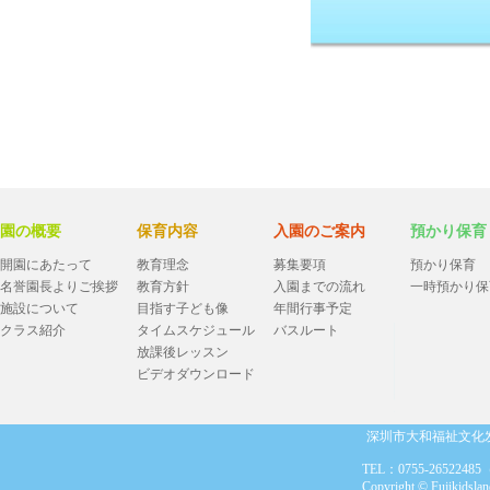
園の概要
保育内容
入園のご案内
預かり保育
開園にあたって
教育理念
募集要項
預かり保育
名誉園長よりご挨拶
教育方針
入園までの流れ
一時預かり保
施設について
目指す子ども像
年間行事予定
クラス紹介
タイムスケジュール
バスルート
放課後レッスン
ビデオダウンロード
深圳市大和福祉文化发展有限公
TEL：0755-26522485（月~金 08
Copyright © Fujikids