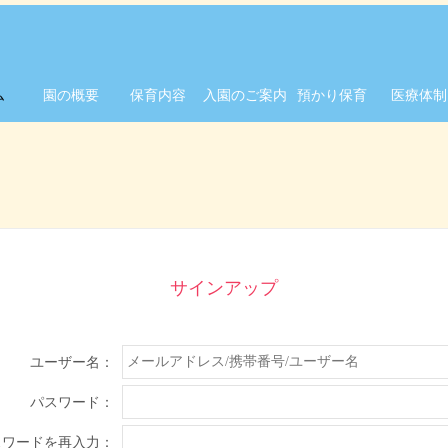
ム
園の概要
保育内容
入園のご案内
預かり保育
医療体制
サインアップ
ユーザー名：
パスワード：
スワードを再入力：